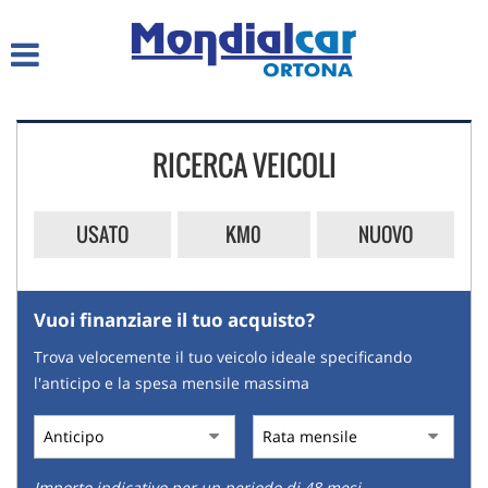
HOME
LISTA VEICOLI
RICERCA VEICOLI
CHI SIAMO
SERVIZI
USATO
KM0
NUOVO
ACQUISTIAMO USATO
Vuoi finanziare il tuo acquisto?
ASSISTENZA
Trova velocemente il tuo veicolo ideale specificando
l'anticipo e la spesa mensile massima
CONTATTI
Importo indicativo per un periodo di 48 mesi