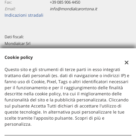
Fax:
+39 085 906 4450
Email:
info@mondialcarortona.it
Indicazioni stradali
Dati fiscali:
Mondialcar Srl
C.da Tamarete,Zona Artigianale, Ortona (CH)
C.F/P.IVA:
02288180694
Cookie policy
Registro delle imprese:
CH
Questo sito e gli strumenti di terze parti in esso integrati
trattano dati personali (es. dati di navigazione o indirizzi IP) e
fanno uso di Cookie, Pixel, Tags o altri identificatori necessari
per il funzionamento e per il raggiungimento delle finalità
descritte nella cookie policy, tra cui il miglioramento delle
funzionalità del sito e la pubblicità personalizzata. Cliccando
sul pulsante Accetta Tutti dichiari di accettare l'utilizzo di
queste tecnologie. In alternativa puoi personalizzare le tue
scelte tramite l'apposito pulsante. Scopri di più e
personalizza.