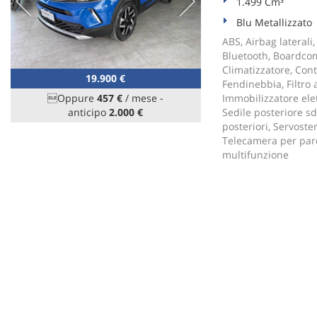
1.499 Cm³
Blu Metallizzato
ABS, Airbag laterali,
Bluetooth, Boardcomp
Climatizzatore, Cont
19.900 €
Fendinebbia, Filtro 
Oppure
457 €
/ mese
-
Immobilizzatore elet
anticipo
2.000 €
Sedile posteriore sd
posteriori, Servoster
Telecamera per parch
multifunzione