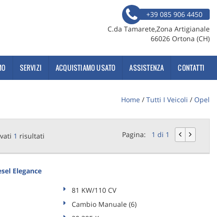
+39 085 906 4450
C.da Tamarete,Zona Artigianale
66026 Ortona (CH)
MO
SERVIZI
ACQUISTIAMO USATO
ASSISTENZA
CONTATTI
Home
/
Tutti I Veicoli
/
Opel
Pagina:
1 di 1
vati
1
risultati
sel Elegance
81 KW/110 CV
Cambio Manuale (6)