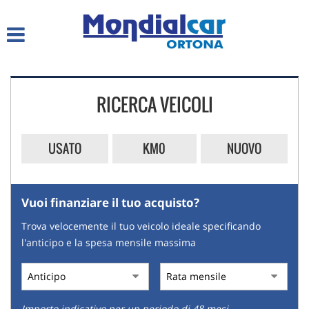
HOME
LISTA VEICOLI
RICERCA VEICOLI
CHI SIAMO
SERVIZI
USATO
KM0
NUOVO
ACQUISTIAMO USATO
Vuoi finanziare il tuo acquisto?
ASSISTENZA
Trova velocemente il tuo veicolo ideale specificando
l'anticipo e la spesa mensile massima
CONTATTI
Importo indicativo per un periodo di 48 mesi