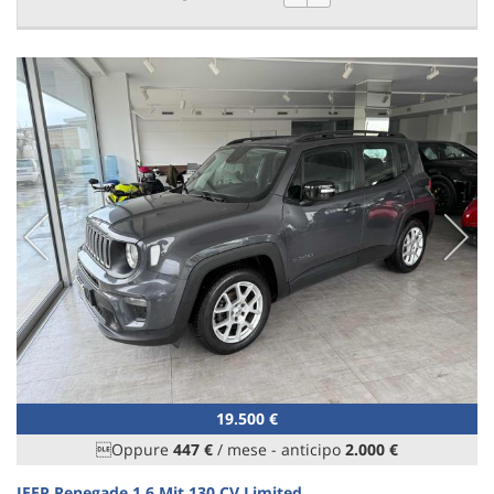
19.500 €
Oppure
447 €
/ mese
-
anticipo
2.000 €
JEEP Renegade 1.6 Mjt 130 CV Limited