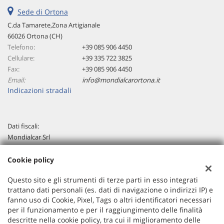
Sede di Ortona
C.da Tamarete,Zona Artigianale
66026 Ortona (CH)
Telefono:
+39 085 906 4450
Cellulare:
+39 335 722 3825
Fax:
+39 085 906 4450
Email:
info@mondialcarortona.it
Indicazioni stradali
Dati fiscali:
Mondialcar Srl
C.da Tamarete,Zona Artigianale, Ortona (CH)
C.F/P.IVA:
02288180694
Cookie policy
Registro delle imprese:
CH
Questo sito e gli strumenti di terze parti in esso integrati
trattano dati personali (es. dati di navigazione o indirizzi IP) e
fanno uso di Cookie, Pixel, Tags o altri identificatori necessari
per il funzionamento e per il raggiungimento delle finalità
descritte nella cookie policy, tra cui il miglioramento delle