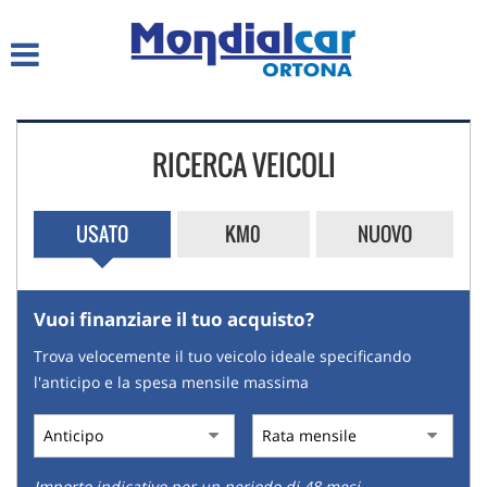
HOME
LISTA VEICOLI
RICERCA VEICOLI
CHI SIAMO
SERVIZI
USATO
KM0
NUOVO
ACQUISTIAMO USATO
Vuoi finanziare il tuo acquisto?
ASSISTENZA
Trova velocemente il tuo veicolo ideale specificando
l'anticipo e la spesa mensile massima
CONTATTI
Importo indicativo per un periodo di 48 mesi