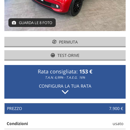
GUARDA LE 8 FOTO
PERMUTA
TEST-DRIVE
Rata consigliata:
153 €
T.A.N. 6,99% - T.A.E.G.
16%
CONFIGURA LA TUA RATA
PREZZO
7.900 €
Condizioni
usato