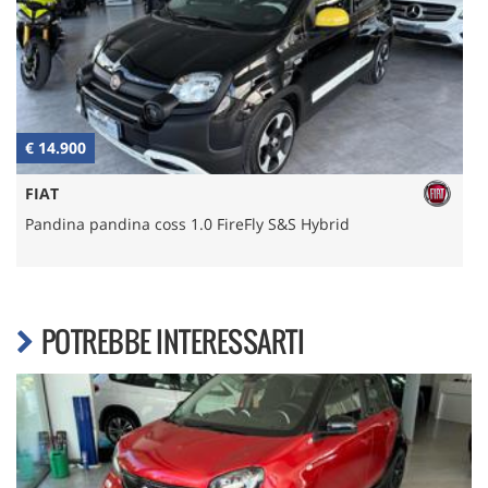
€ 14.900
€
FIAT
Pandina pandina coss 1.0 FireFly S&S Hybrid
V
POTREBBE INTERESSARTI