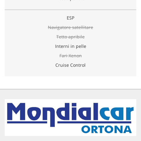
ESP
Navigatore satellitare
Tetto apribile
Interni in pelle
Fari Xenon
Cruise Control