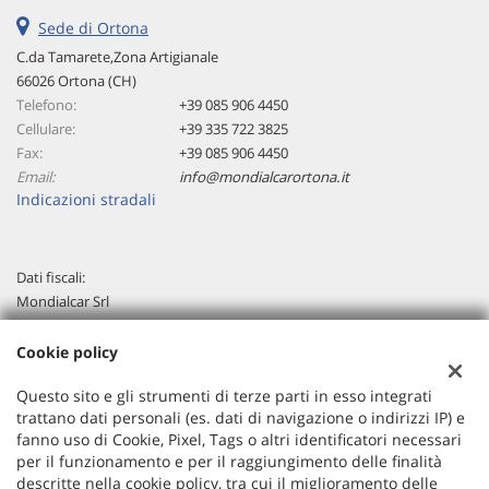
Sede di Ortona
C.da Tamarete,Zona Artigianale
66026 Ortona (CH)
Telefono:
+39 085 906 4450
Cellulare:
+39 335 722 3825
Fax:
+39 085 906 4450
Email:
info@mondialcarortona.it
Indicazioni stradali
Dati fiscali:
Mondialcar Srl
C.da Tamarete,Zona Artigianale, Ortona (CH)
C.F/P.IVA:
02288180694
Cookie policy
Registro delle imprese:
CH
Questo sito e gli strumenti di terze parti in esso integrati
trattano dati personali (es. dati di navigazione o indirizzi IP) e
fanno uso di Cookie, Pixel, Tags o altri identificatori necessari
per il funzionamento e per il raggiungimento delle finalità
descritte nella cookie policy, tra cui il miglioramento delle