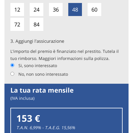
12
24
36
48
60
72
84
3.
Aggiungi l'assicurazione
L'importo del premio è finanziato nel prestito. Tutela il
tuo rimborso. Maggiori informazioni sulla polizza.
Si, sono interessato
No, non sono interessato
La tua rata mensile
(IVA inclusa)
153 €
T.A.N. 6,99% - T.A.E.G.
15,56
%