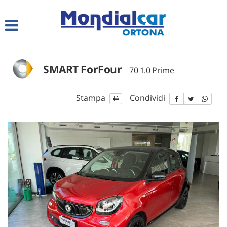
HOME
LISTA VEICOLI
SMART ForFour
70 1.0 Prime
CHI SIAMO
Stampa
Condividi
SERVIZI
ACQUISTIAMO USATO
ASSISTENZA
CONTATTI