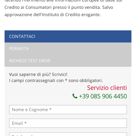
Credito ai Consumatori presso il punto vendita. Salvo
approvazione dell'Instituto di Credito erogante.
CONTATTACI
Ho letto e accetto
l'informativa privacy
*
PERMUTA
Acconsento al trattamento dei miei dati per finalità di
marketing
RICHIEDI TEST DRIVE
Invia la tua richiesta
Vuoi saperne di più? Scrivici!
I campi contrassegnati con * sono obbligatori.
Servizio clienti
+39 085 906 4450