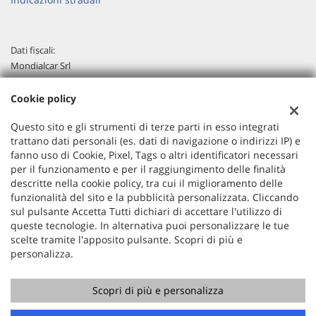
Dati fiscali:
Mondialcar Srl
C.da Tamarete,Zona Artigianale, Ortona (CH)
C.F/P.IVA:
02288180694
Cookie policy
Registro delle imprese:
CH
Questo sito e gli strumenti di terze parti in esso integrati
trattano dati personali (es. dati di navigazione o indirizzi IP) e
fanno uso di Cookie, Pixel, Tags o altri identificatori necessari
per il funzionamento e per il raggiungimento delle finalità
descritte nella cookie policy, tra cui il miglioramento delle
funzionalità del sito e la pubblicità personalizzata. Cliccando
sul pulsante Accetta Tutti dichiari di accettare l'utilizzo di
queste tecnologie. In alternativa puoi personalizzare le tue
scelte tramite l'apposito pulsante. Scopri di più e
personalizza.
Scopri di più e personalizza
Copyright © 2026 GestionaleAuto.com S.r.l., Tutti i diritti
riservati -
Leggi l'informativa sulla privacy
-
Cookie Policy