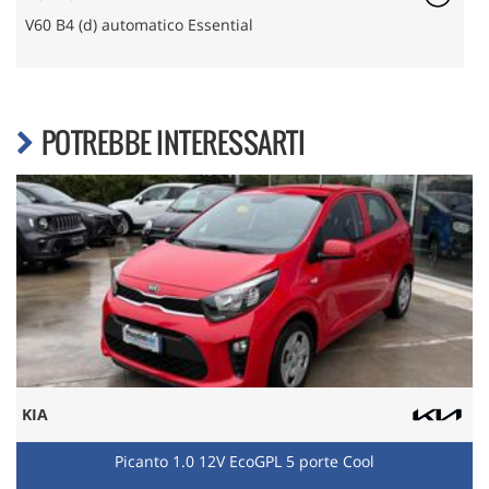
V60 B4 (d) automatico Essential
M
POTREBBE INTERESSARTI
KIA
Picanto 1.0 12V EcoGPL 5 porte Cool