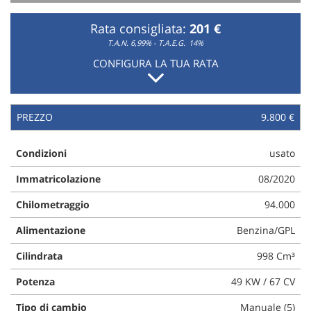
Rata consigliata:
201 €
T.A.N. 6,99% - T.A.E.G.
14%
CONFIGURA LA TUA RATA
PREZZO
9.800 €
Condizioni
usato
Immatricolazione
08/2020
Chilometraggio
94.000
Alimentazione
Benzina/GPL
Cilindrata
998 Cm³
Potenza
49 KW / 67 CV
Tipo di cambio
Manuale (5)