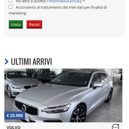
Ho letto e accetto
l'informativa privacy
*
Acconsento al trattamento dei miei dati per finalità di
marketing
ULTIMI ARRIVI
€ 25.900
€
VOLVO